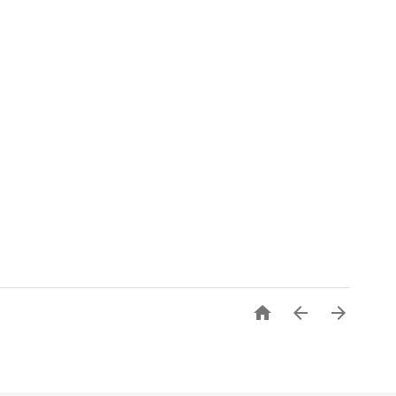


