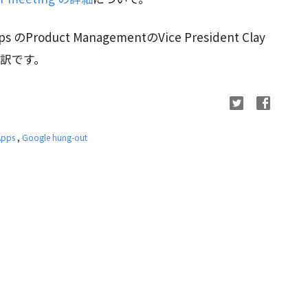
Product ManagementのVice President Clay
抄訳です。
Apps
,
Google hung-out