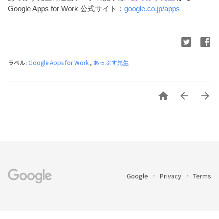
Google Apps for Work 公式サイト：
google.co.jp/apps
ラベル:
Google Apps for Work
,
あっぷす先生



Google
Privacy
Terms