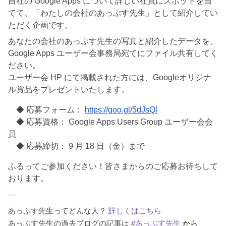
自社の Google Apps について詳しい社員にスポットを当
てて、
「わたしの会社のあっぷす先生」として紹介してい
ただく企画です。
あなたの会社のあっぷす先生の写真と紹介したデータを、
Google Apps ユーザー会事務局宛てにファイル共有してく
ださい。
ユーザー会 HP にて掲載された方には、Googleオリジナ
ル賞品をプレゼントいたします。
　◆ 応募フォーム： 
https://goo.gl/5dJsQl
　◆ 応募資格： 
Google Apps Users Group 
ユーザー会会
員
　◆ 応募締切： 9 月 18 日（金）まで
ふるってご参加ください！皆さまからのご応募お待ちして
おります。
---
あっぷす先生ってどんな人？ 
詳しくはこちら
あっぷす先生の過去ブログの記事は 
#あっぷす先生
 から