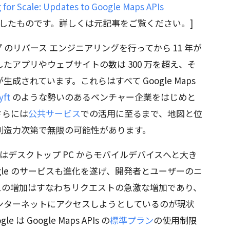
 for Scale: Updates to Google Maps APIs
筆したものです。詳しくは元記事をご覧ください。]
ップ のリバース エンジニアリングを行ってから 11 年が
たアプリやウェブサイトの数は 300 万を超え、そ
されています。これらはすべて Google Maps
yft
のような勢いのあるベンチャー企業をはじめと
さらには
公共サービス
での活用に至るまで、地図と位
創造力次第で無限の可能性があります。
界はデスクトップ PC からモバイルデバイスへと大き
gle のサービスも進化を遂げ、開発者とユーザーのニ
スの増加はすなわちリクエストの急激な増加であり、
ンターネットにアクセスしようとしているのが現状
 Google Maps APIs の
標準プラン
の使用制限