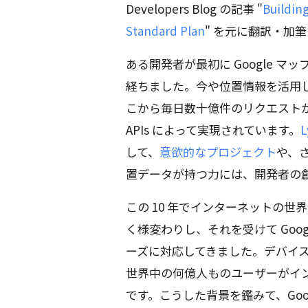
Developers Blog の記事 "
Building
Standard Plan
" を元に翻訳・加
ある開発者が最初に Google マ
経ちました。今や位置情報を活用し
こから毎日数十億件のリクエストが生成
APIs によって実現されています。
L
して、
意欲的なプロジェクト
や、
置データが持つ力には、開発者の
この 10 年でインターネットの世
く様変わりし、それを受けて Goo
ーズに対応してきました。デバイ
世界中の何億人ものユーザーがイ
です。こうした背景を鑑みて、Google は